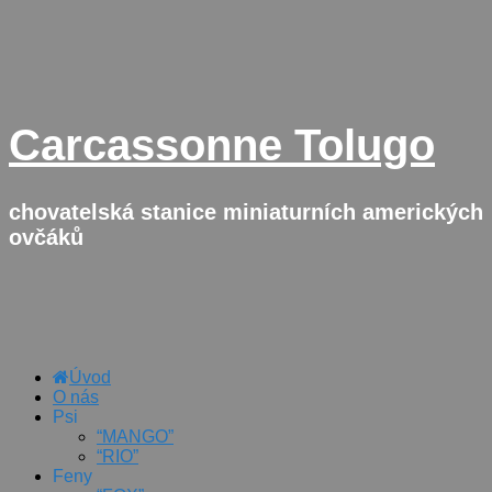
Přejít
k
obsahu
webu
Carcassonne Tolugo
chovatelská stanice miniaturních amerických
ovčáků
Úvod
O nás
Psi
“MANGO”
“RIO”
Feny