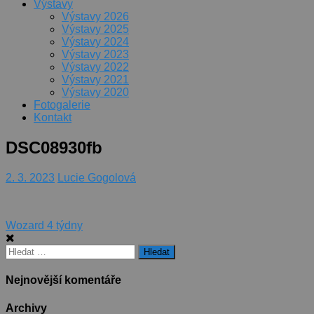
Výstavy
Výstavy 2026
Výstavy 2025
Výstavy 2024
Výstavy 2023
Výstavy 2022
Výstavy 2021
Výstavy 2020
Fotogalerie
Kontakt
DSC08930fb
2. 3. 2023
Lucie Gogolová
Navigace
Wozard 4 týdny
pro
Vyhledávání
příspěvek
Nejnovější komentáře
Archivy